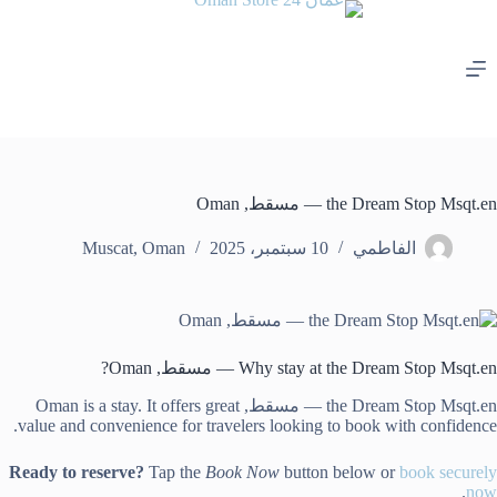
لتجاوز
لى
لمحتوى
the Dream Stop Msqt.en — مسقط, Oman
الفاطمي
10 سبتمبر، 2025
Oman
,
Muscat
Why stay at the Dream Stop Msqt.en — مسقط, Oman?
the Dream Stop Msqt.en — مسقط, Oman is a stay. It offers great
value and convenience for travelers looking to book with confidence.
Ready to reserve?
Tap the
Book Now
button below or
book securely
.
now