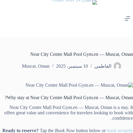
لتجاوز
لى
لمحتوى
Near City Centre Mall Pool Gym.en — Muscat, Oman
الفاطمي
10 سبتمبر، 2025
Oman
,
Muscat
Why stay at Near City Centre Mall Pool Gym.en — Muscat, Oman?
Near City Centre Mall Pool Gym.en — Muscat, Oman is a stay. It
offers great value and convenience for travelers looking to book with
confidence.
Ready to reserve?
Tap the
Book Now
button below or
book securely