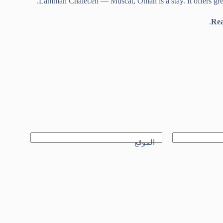
Lammah Chalet.en — Muscat, Oman is a stay. It offers grea
.
Rea
الموقع