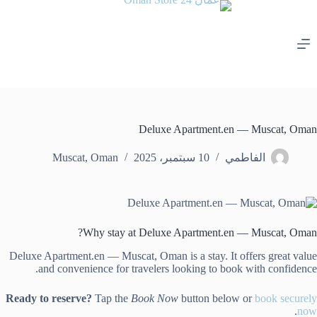
لتجاوز
لى
لمحتوى
Deluxe Apartment.en — Muscat, Oman
الفاطمي
10 سبتمبر، 2025
Oman
,
Muscat
Why stay at Deluxe Apartment.en — Muscat, Oman?
Deluxe Apartment.en — Muscat, Oman is a stay. It offers great value
and convenience for travelers looking to book with confidence.
Ready to reserve?
Tap the
Book Now
button below or
book securely
.
now