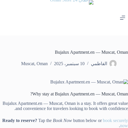
لتجاوز
لى
لمحتوى
Bujalux Apartment.en — Muscat, Oman
الفاطمي
10 سبتمبر، 2025
Oman
,
Muscat
Why stay at Bujalux Apartment.en — Muscat, Oman?
Bujalux Apartment.en — Muscat, Oman is a stay. It offers great value
and convenience for travelers looking to book with confidence.
Ready to reserve?
Tap the
Book Now
button below or
book securely
.
now