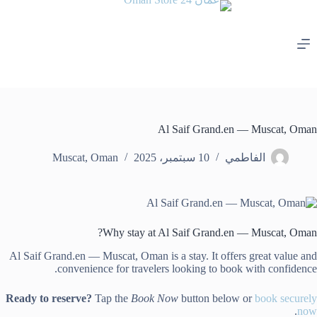
لتجاوز
لى
لمحتوى
Al Saif Grand.en — Muscat, Oman
الفاطمي
10 سبتمبر، 2025
Oman
,
Muscat
Why stay at Al Saif Grand.en — Muscat, Oman?
Al Saif Grand.en — Muscat, Oman is a stay. It offers great value and
convenience for travelers looking to book with confidence.
Ready to reserve?
Tap the
Book Now
button below or
book securely
.
now