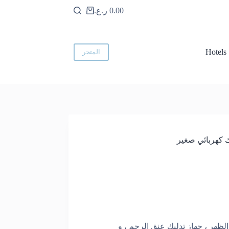
0.00
ر.ع.
عربة
التسوق
Hotels
المتجر
لظهر ، جهاز تدليك عنق الرحم ، و