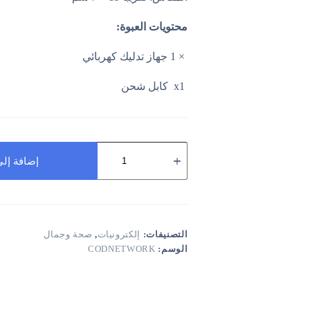
محتويات العبوة
:
1 ×
جهاز تدليك كهربائي
x1
كابل شحن
كمية
Small
إضافة إلى
Electric
Massager
-
OMN
جهاز
تدليك
التصنيفات:
إلكترونيات
,
صحة وجمال
كهربائي
الوسم:
CODNETWORK
صغير