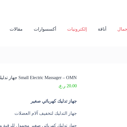
مال
أناقة
إلكترونيات
أكسسوارات
مقالات
Small Electric Massager – OMN جهاز تدليك كهربائي صغير
20.00
ر.ع.
جهاز تدليك كهربائي صغير
جهاز التدليك لتخفيف آلام العضلات
جهاز تدليك كهربائي صغير محمول للرقبة وا